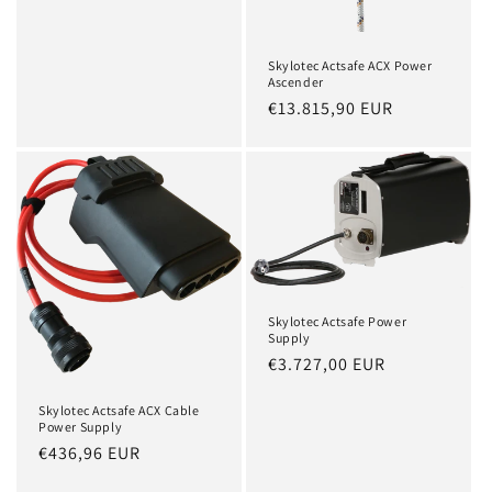
Skylotec Actsafe ACX Power
Ascender
Normaler
€13.815,90 EUR
Preis
Skylotec Actsafe Power
Supply
Normaler
€3.727,00 EUR
Preis
Skylotec Actsafe ACX Cable
Power Supply
Normaler
€436,96 EUR
Preis