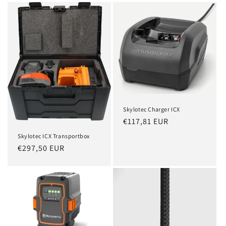
Skylotec Charger ICX
Normaler
€117,81 EUR
Preis
Skylotec ICX Transportbox
Normaler
€297,50 EUR
Preis