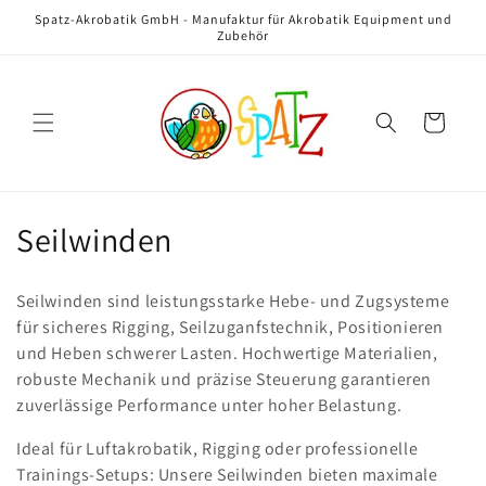
Direkt
Spatz-Akrobatik GmbH - Manufaktur für Akrobatik Equipment und
zum
Zubehör
Inhalt
Warenkorb
K
Seilwinden
a
Seilwinden sind leistungsstarke Hebe- und Zugsysteme
t
für sicheres Rigging, Seilzuganfstechnik, Positionieren
und Heben schwerer Lasten. Hochwertige Materialien,
e
robuste Mechanik und präzise Steuerung garantieren
g
zuverlässige Performance unter hoher Belastung.
o
Ideal für Luftakrobatik, Rigging oder professionelle
Trainings-Setups: Unsere Seilwinden bieten maximale