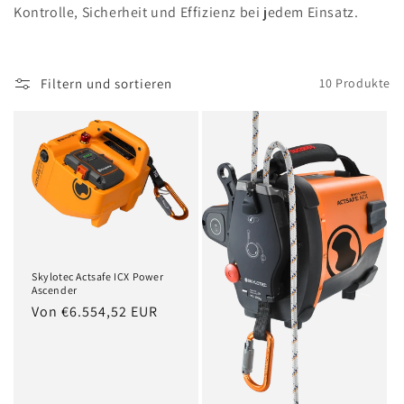
r
Kontrolle, Sicherheit und Effizienz bei jedem Einsatz.
i
e
Filtern und sortieren
10 Produkte
:
Skylotec Actsafe ICX Power
Ascender
Normaler
Von €6.554,52 EUR
Preis