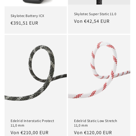
Skylotec Super Static 11.0
Skylotec Battery ICX
Normaler
Von €42,54 EUR
Normaler
€391,51 EUR
Preis
Preis
Edelrid Interstatic Protect
Edelrid Static Low Stretch
11,0 mm
11,0 mm
Normaler
Von €210,00 EUR
Normaler
Von €120,00 EUR